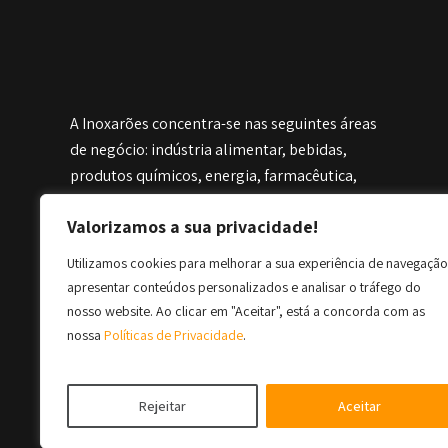
A Inoxarões concentra-se nas seguintes áreas
de negócio: indústria alimentar, bebidas,
produtos químicos, energia, farmacêutica,
petróleo, gás e nuclear. Possuímos o
Valorizamos a sua privacidade!
conhecimento técnico necessário para
desenvolver as melhores soluções e
Utilizamos cookies para melhorar a sua experiência de navegação
satisfazer as necessidades mais exigentes
apresentar conteúdos personalizados e analisar o tráfego do
dos nossos clientes.
nosso website. Ao clicar em "Aceitar", está a concorda com as
nossa
Políticas de Privacidade
.
Prémios:
Rejeitar
Aceitar