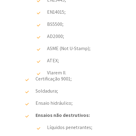
EN14015;
BS5500;
AD2000;
ASME (Not U-Stamp);
ATEX;
Vlarem II.
Certificação 9001;
Soldadura;
Ensaio hidráulico;
Ensaios não destrutivos:
Líquidos penetrantes;