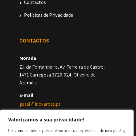
Contactos
Políticas de Privacidade
CONTACTOS
Morada
Z.I. da Fontanheira, Av. Ferreira de Castro,
1471 Carregosa 3720-024, Oliveira de
Azeméis
E-mail
geral@inoxaroes.pt
Geral
Valorizamos a sua privacidade!
+351 256 402 246
Utilizamos cookies para melhorar a sua experiência de navegação,
*Chamada para a rede fixa nacional