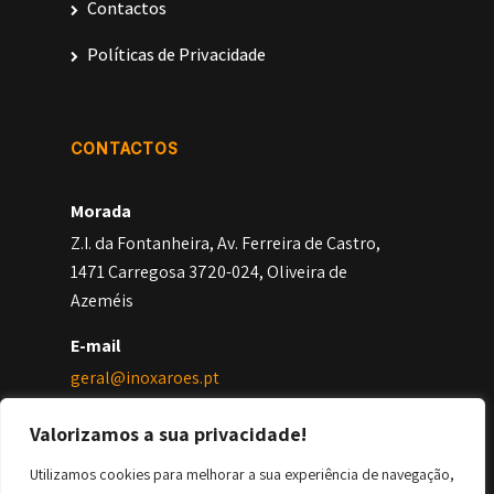
Contactos
Políticas de Privacidade
CONTACTOS
Morada
Z.I. da Fontanheira, Av. Ferreira de Castro,
1471 Carregosa 3720-024, Oliveira de
Azeméis
E-mail
geral@inoxaroes.pt
Geral
Valorizamos a sua privacidade!
+351 256 402 246
Utilizamos cookies para melhorar a sua experiência de navegação,
*Chamada para a rede fixa nacional