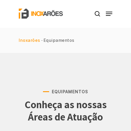
Skip
Menu
to
procurar
Close
main
Menu
content
-
Inoxarões
Equipamentos
EQUIPAMENTOS
Conheça as nossas
Áreas de Atuação